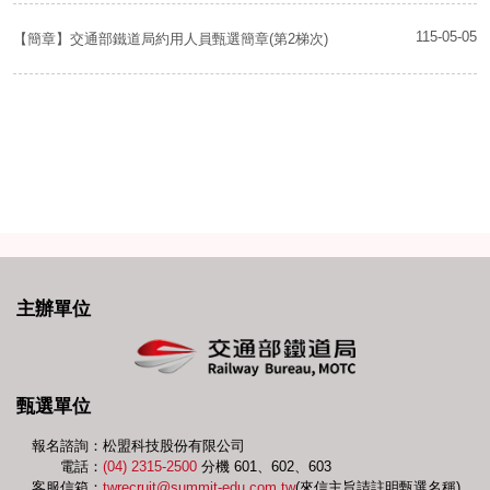
115-05-05
【簡章】交通部鐵道局約用人員甄選簡章(第2梯次)
主辦
單位
甄選
單位
報名諮詢：松盟科技股份有限公司
電話：
(04) 2315-2500
分機 601、602、603
客服信箱：
twrecruit@summit-edu.com.tw
(來信主旨請註明甄選名稱)